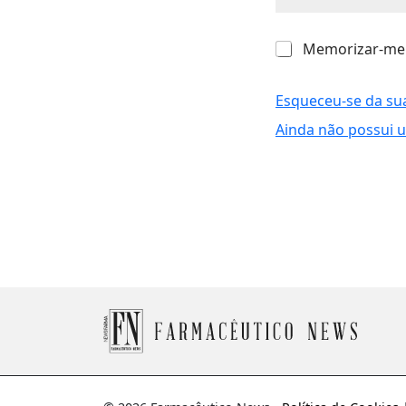
M
Memorizar-me
e
m
o
Esqueceu-se da su
r
Ainda não possui 
i
z
a
r
-
m
e