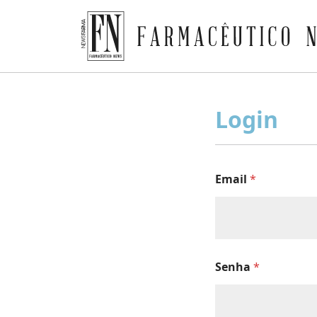
Farmacêutico News
Skip
to
Login
content
Email
*
Senha
*