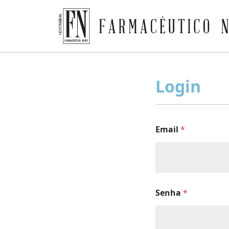
Farmacêutico News
Skip
to
Login
content
Email
*
Senha
*