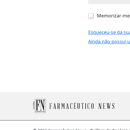
M
Memorizar-me
e
m
o
Esqueceu-se da su
r
Ainda não possui 
i
z
a
r
-
m
e