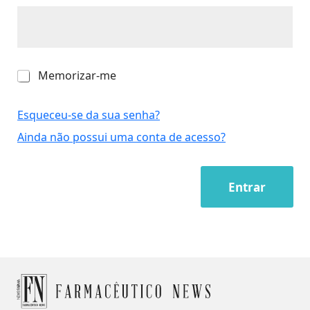
M
Memorizar-me
e
m
o
Esqueceu-se da sua senha?
r
Ainda não possui uma conta de acesso?
i
z
a
r
Entrar
-
m
e