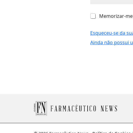
M
Memorizar-me
e
m
o
Esqueceu-se da su
r
Ainda não possui 
i
z
a
r
-
m
e