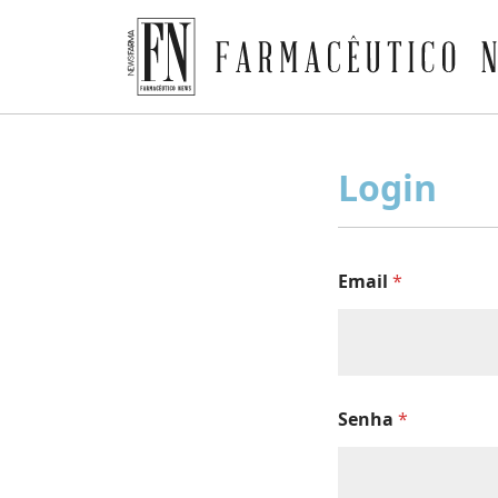
Farmacêutico News
Skip
to
Login
content
Email
*
Senha
*