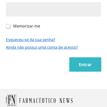
M
Memorizar-me
e
m
o
Esqueceu-se da sua senha?
r
Ainda não possui uma conta de acesso?
i
z
a
r
Entrar
-
m
e