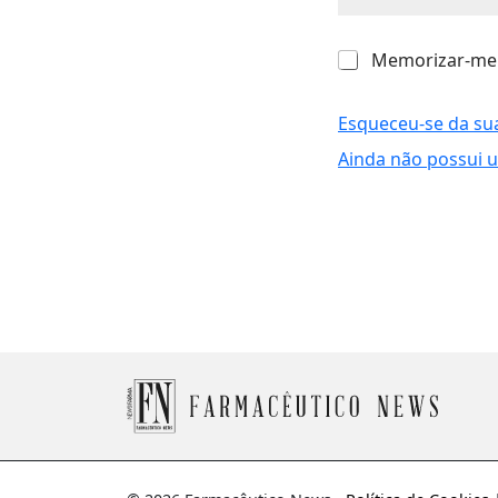
M
Memorizar-me
e
m
o
Esqueceu-se da su
r
Ainda não possui 
i
z
a
r
-
m
e