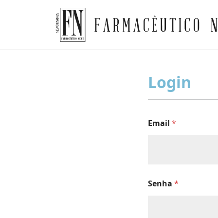
Farmacêutico News
Skip
to
Login
content
Email
*
Senha
*