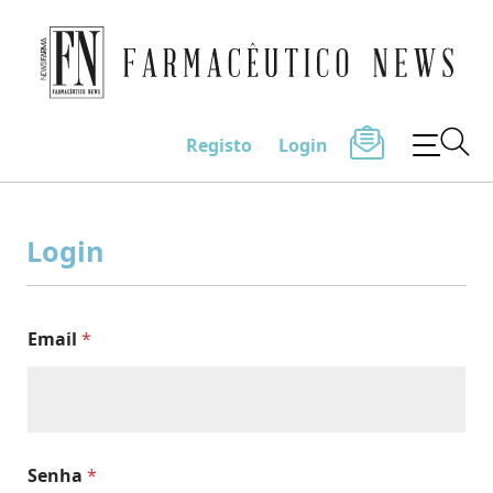
Farmacêutico News
Registo
Login
Skip
to
Login
content
Email
*
Senha
*