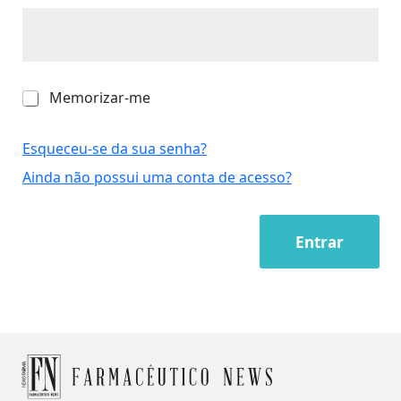
M
Memorizar-me
e
m
o
Esqueceu-se da sua senha?
r
Ainda não possui uma conta de acesso?
i
z
a
r
Entrar
-
m
e