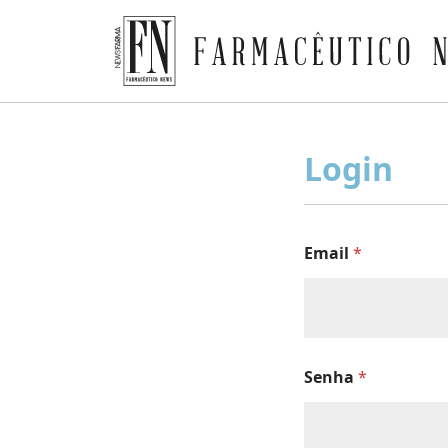
Farmacêutico News
Skip
to
Login
content
Email
*
Senha
*