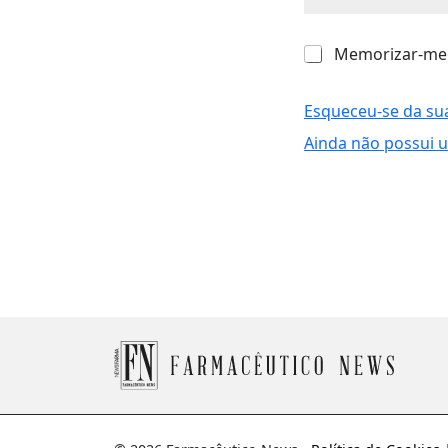
M
Memorizar-me
e
m
o
Esqueceu-se da su
r
Ainda não possui 
i
z
a
r
-
m
e