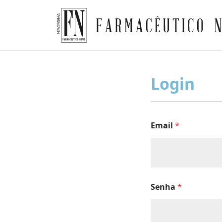
Farmacêutico News
Skip
to
Login
content
Email
*
Senha
*