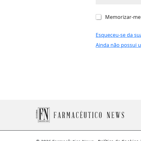
M
Memorizar-me
e
m
o
Esqueceu-se da su
r
Ainda não possui 
i
z
a
r
-
m
e