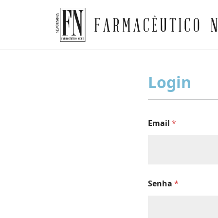
Farmacêutico News
Skip
to
Login
content
Email
*
Senha
*