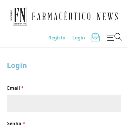
Farmacêutico News
Registo
Login
Skip
to
Login
content
Email
*
Senha
*