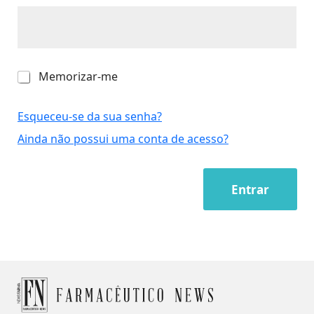
M
Memorizar-me
e
m
o
Esqueceu-se da sua senha?
r
Ainda não possui uma conta de acesso?
i
z
a
r
Entrar
-
m
e