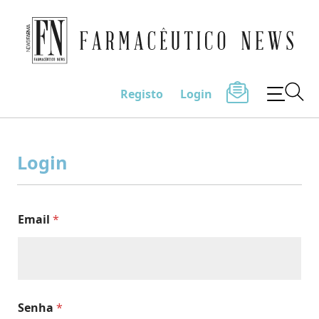
Farmacêutico News
Registo
Login
Skip
to
Login
content
Email
*
Senha
*