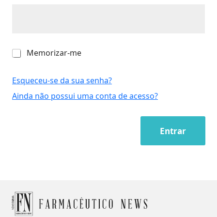
M
Memorizar-me
e
m
o
Esqueceu-se da sua senha?
r
Ainda não possui uma conta de acesso?
i
z
a
r
Entrar
-
m
e