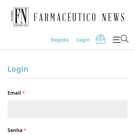
Farmacêutico News
Registo
Login
Skip
to
Login
content
Email
*
Senha
*