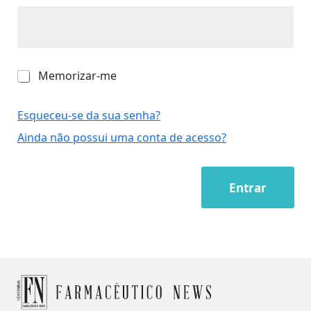
M
Memorizar-me
e
m
o
Esqueceu-se da sua senha?
r
Ainda não possui uma conta de acesso?
i
z
a
r
Entrar
-
m
e