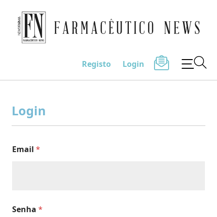
Farmacêutico News
Registo
Login
Skip
to
Login
content
Email
*
Senha
*