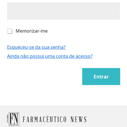
M
Memorizar-me
e
m
o
Esqueceu-se da sua senha?
r
Ainda não possui uma conta de acesso?
i
z
a
r
Entrar
-
m
e