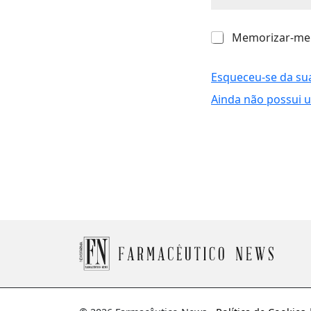
M
Memorizar-me
e
m
o
Esqueceu-se da su
r
Ainda não possui 
i
z
a
r
-
m
e