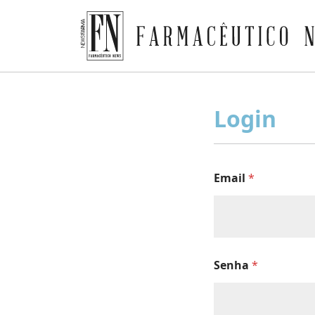
Farmacêutico News
Skip
to
Login
content
Email
*
Senha
*