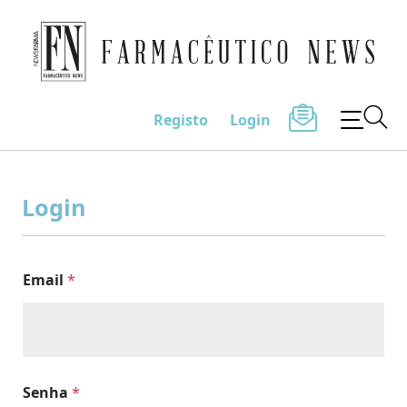
Farmacêutico News
Registo
Login
Skip
to
Login
content
Email
*
Senha
*