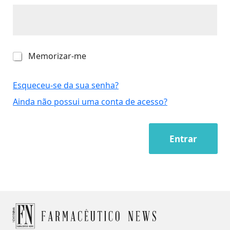
M
Memorizar-me
e
m
o
Esqueceu-se da sua senha?
r
Ainda não possui uma conta de acesso?
i
z
a
r
Entrar
-
m
e