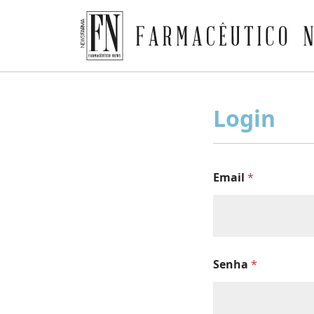
Farmacêutico News
Skip
to
Login
content
Email
*
Senha
*