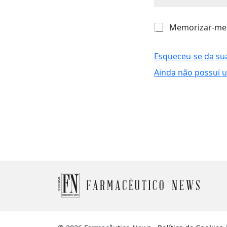
M
Memorizar-me
e
m
o
Esqueceu-se da su
r
Ainda não possui 
i
z
a
r
-
m
e