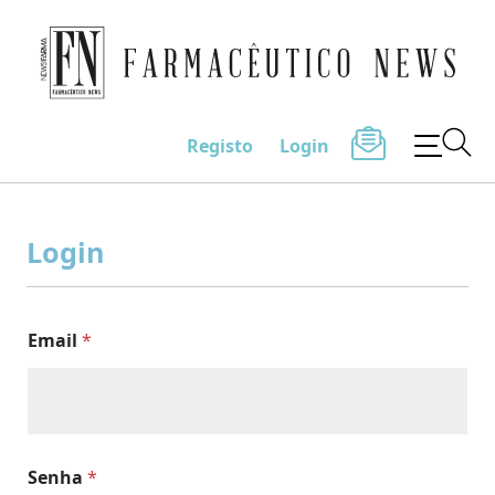
Farmacêutico News
Registo
Login
Skip
to
Login
content
Email
*
Senha
*