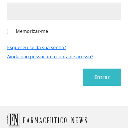
M
Memorizar-me
e
m
o
Esqueceu-se da sua senha?
r
Ainda não possui uma conta de acesso?
i
z
a
r
Entrar
-
m
e