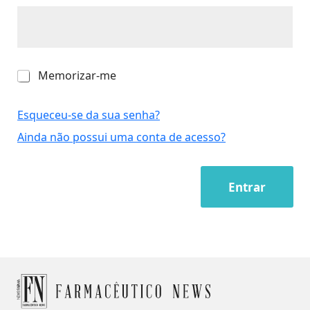
M
Memorizar-me
e
m
o
Esqueceu-se da sua senha?
r
Ainda não possui uma conta de acesso?
i
z
a
r
Entrar
-
m
e