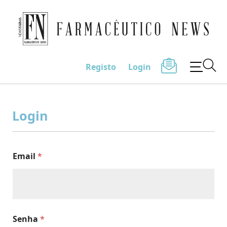
Farmacêutico News
Registo
Login
Skip
to
Login
content
Email
*
Senha
*