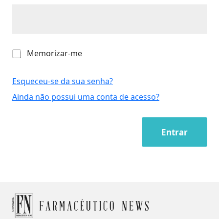
M
Memorizar-me
e
m
o
Esqueceu-se da sua senha?
r
Ainda não possui uma conta de acesso?
i
z
a
r
Entrar
-
m
e