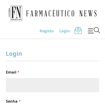
Farmacêutico News
Registo
Login
Skip
to
Login
content
Email
*
Senha
*