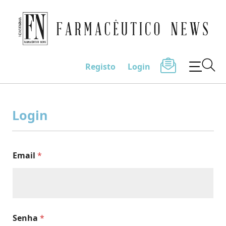
Farmacêutico News
Registo
Login
Skip
to
Login
content
Email
*
Senha
*