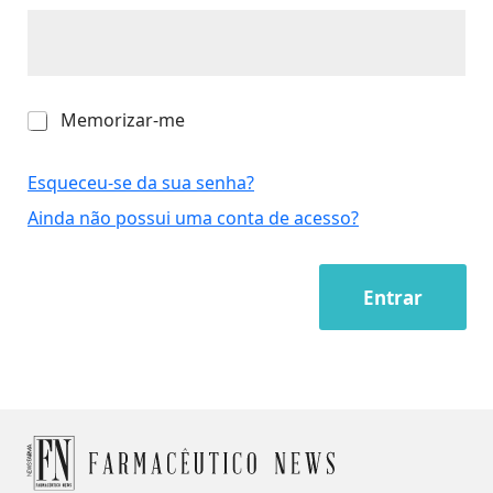
M
Memorizar-me
e
m
o
Esqueceu-se da sua senha?
r
Ainda não possui uma conta de acesso?
i
z
a
r
Entrar
-
m
e