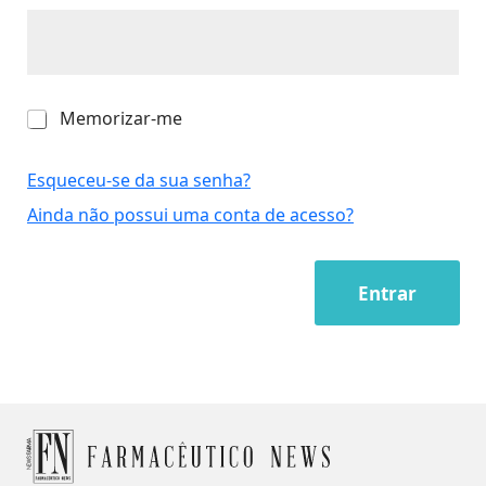
M
Memorizar-me
e
m
o
Esqueceu-se da sua senha?
r
Ainda não possui uma conta de acesso?
i
z
a
r
Entrar
-
m
e