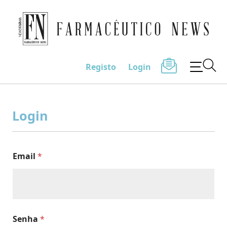
Farmacêutico News
Registo
Login
Skip
to
Login
content
Email
*
Senha
*