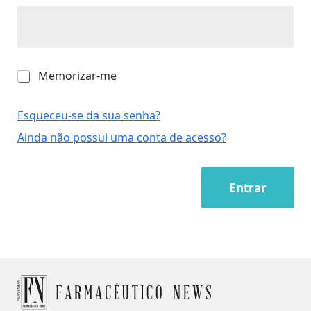
M
Memorizar-me
e
m
o
Esqueceu-se da sua senha?
r
Ainda não possui uma conta de acesso?
i
z
a
r
Entrar
-
m
e