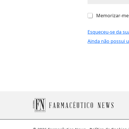
M
Memorizar-me
e
m
o
Esqueceu-se da su
r
Ainda não possui 
i
z
a
r
-
m
e