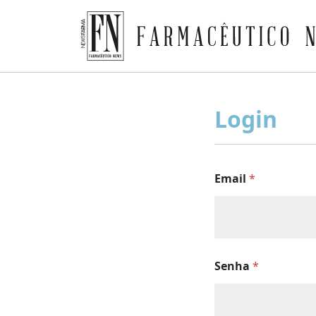
Farmacêutico News
Skip
to
Login
content
Email
*
Senha
*