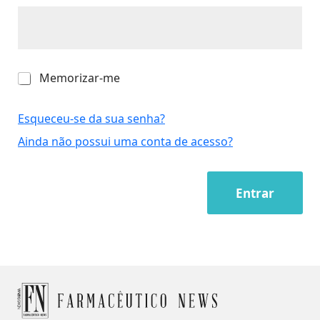
M
Memorizar-me
e
m
o
Esqueceu-se da sua senha?
r
Ainda não possui uma conta de acesso?
i
z
a
r
Entrar
-
m
e