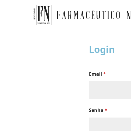
Farmacêutico News
Skip
to
Login
content
Email
*
Senha
*