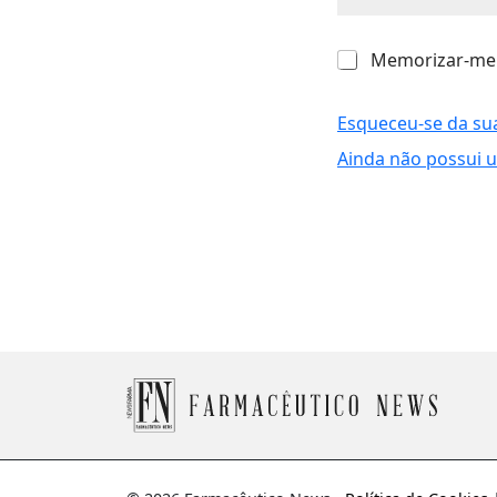
M
Memorizar-me
e
m
o
Esqueceu-se da su
r
Ainda não possui 
i
z
a
r
-
m
e