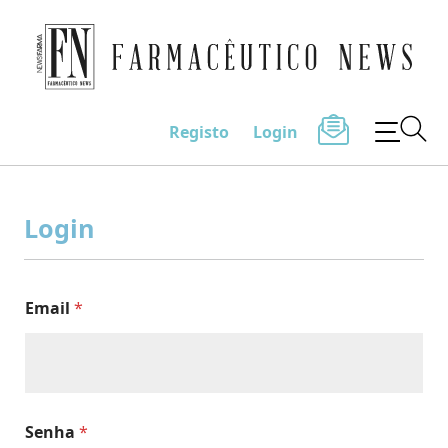
Farmacêutico News
Registo
Login
Skip
to
Login
content
Email
*
Senha
*