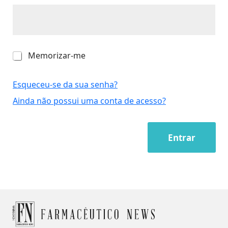
M
Memorizar-me
e
m
o
Esqueceu-se da sua senha?
r
Ainda não possui uma conta de acesso?
i
z
a
r
Entrar
-
m
e