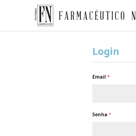
Farmacêutico News
Skip
to
Login
content
Email
*
Senha
*