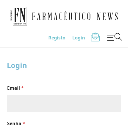
Farmacêutico News
Registo
Login
Skip
to
Login
content
Email
*
Senha
*