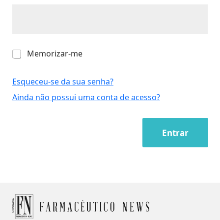
M
Memorizar-me
e
m
o
Esqueceu-se da sua senha?
r
Ainda não possui uma conta de acesso?
i
z
a
r
Entrar
-
m
e