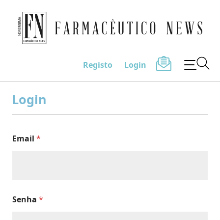
Farmacêutico News
Registo
Login
Skip
to
Login
content
Email
*
Senha
*