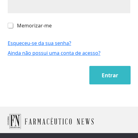
M
Memorizar-me
e
m
o
Esqueceu-se da sua senha?
r
Ainda não possui uma conta de acesso?
i
z
a
r
Entrar
-
m
e