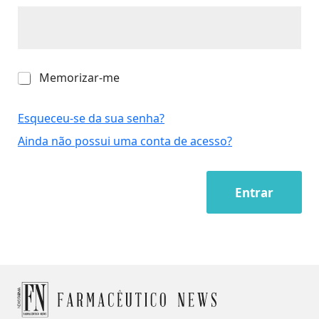
M
Memorizar-me
e
m
o
Esqueceu-se da sua senha?
r
Ainda não possui uma conta de acesso?
i
z
a
r
Entrar
-
m
e