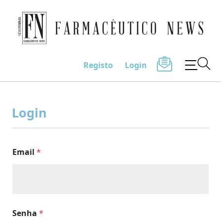
Farmacêutico News
Registo
Login
Skip
to
Login
content
Email
*
Senha
*