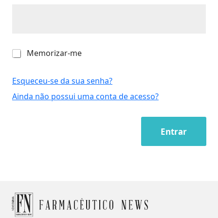
M
Memorizar-me
e
m
o
Esqueceu-se da sua senha?
r
Ainda não possui uma conta de acesso?
i
z
a
r
Entrar
-
m
e