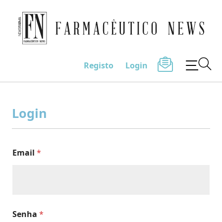
Farmacêutico News
Registo
Login
Skip
to
Login
content
Email
*
Senha
*