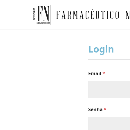
Farmacêutico News
Skip
to
Login
content
Email
*
Senha
*