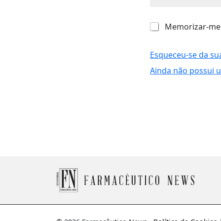
M
Memorizar-me
e
m
o
Esqueceu-se da su
r
Ainda não possui 
i
z
a
r
-
m
e