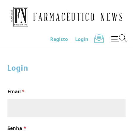
Farmacêutico News
Registo
Login
Skip
to
Login
content
Email
*
Senha
*