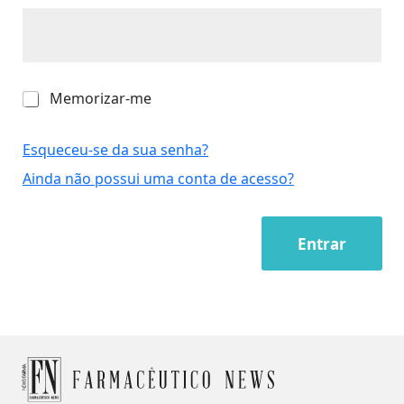
M
Memorizar-me
e
m
o
Esqueceu-se da sua senha?
r
Ainda não possui uma conta de acesso?
i
z
a
r
Entrar
-
m
e