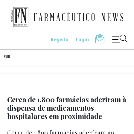
Farmacêutico News
Registo
Login
Skip
PUB
to
content
Cerca de 1.800 farmácias aderiram à
dispensa de medicamentos
hospitalares em proximidade
Cerca de 1.800 farmácias aderiram ao