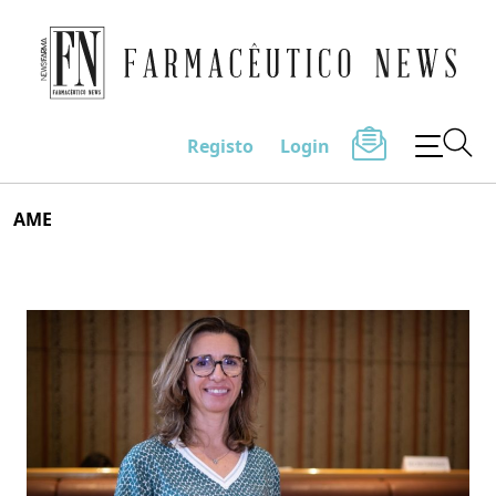
Farmacêutico News
Registo
Login
Skip
AME
to
content