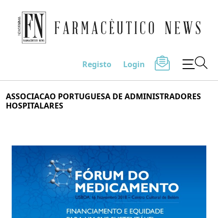
Farmacêutico News
Registo
Login
Skip
ASSOCIACAO PORTUGUESA DE ADMINISTRADORES
to
HOSPITALARES
content