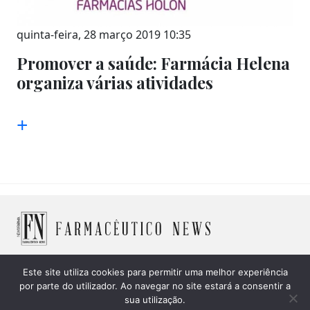
quinta-feira, 28 março 2019 10:35
Promover a saúde: Farmácia Helena
organiza várias atividades
+
Este site utiliza cookies para permitir uma melhor experiência
por parte do utilizador. Ao navegar no site estará a consentir a
© 2026 Farmacêutico News -
Política de Cookies
|
Política
sua utilização.
de privacidade