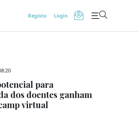
Registo
Login
08:20
potencial para
ida dos doentes ganham
camp virtual