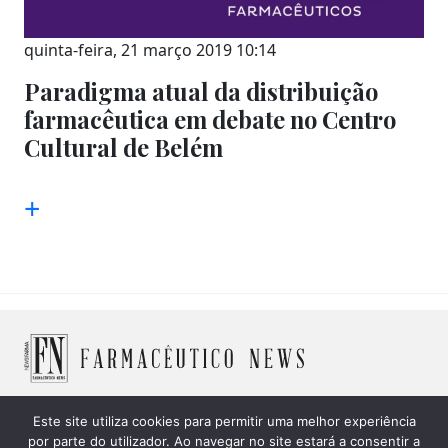
quinta-feira, 21 março 2019 10:14
Paradigma atual da distribuição
farmacêutica em debate no Centro
Cultural de Belém
+
Este site utiliza cookies para permitir uma melhor experiência
por parte do utilizador. Ao navegar no site estará a consentir a
© 2026 Farmacêutico News -
Política de Cookies
|
Política