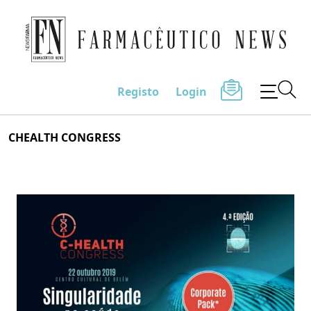
Farmacêutico News
Registo
Login
Skip
CHEALTH CONGRESS
to
content