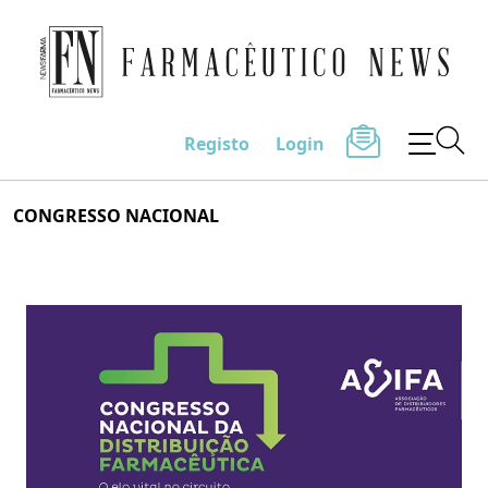
Farmacêutico News
Registo
Login
Skip
CONGRESSO NACIONAL
to
content