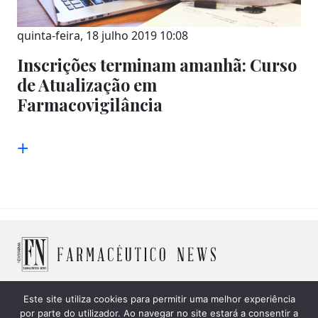
quinta-feira, 18 julho 2019 10:08
Inscrições terminam amanhã: Curso
de Atualização em
Farmacovigilância
+
Este site utiliza cookies para permitir uma melhor experiência
por parte do utilizador. Ao navegar no site estará a consentir a
© 2026 Farmacêutico News -
Política de Cookies
|
Política