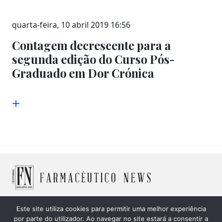
quarta-feira, 10 abril 2019 16:56
Contagem decrescente para a
segunda edição do Curso Pós-
Graduado em Dor Crónica
+
Este site utiliza cookies para permitir uma melhor experiência
por parte do utilizador. Ao navegar no site estará a consentir a
© 2026 Farmacêutico News -
Política de Cookies
|
Política