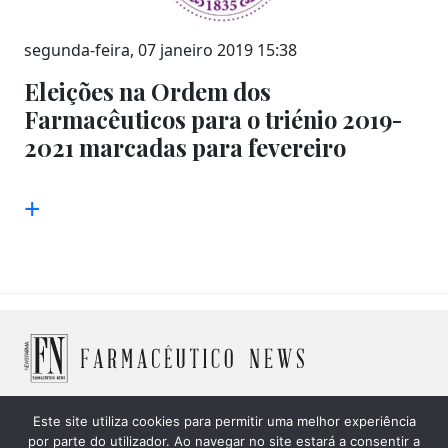
segunda-feira, 07 janeiro 2019 15:38
Eleições na Ordem dos
Farmacêuticos para o triénio 2019-
2021 marcadas para fevereiro
+
Este site utiliza cookies para permitir uma melhor experiência
por parte do utilizador. Ao navegar no site estará a consentir a
© 2026 Farmacêutico News -
Política de Cookies
|
Política