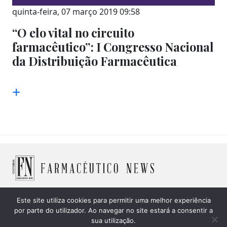
quinta-feira, 07 março 2019 09:58
“O elo vital no circuito
farmacêutico”: I Congresso Nacional
da Distribuição Farmacêutica
+
Este site utiliza cookies para permitir uma melhor experiência
© 2026 Farmacêutico News -
Política de Cookies
|
Política
por parte do utilizador. Ao navegar no site estará a consentir a
sua utilização.
de privacidade