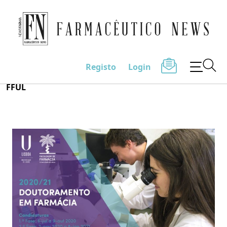
Farmacêutico News
Registo
Login
Skip
FFUL
to
content