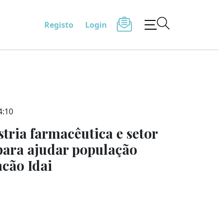
Registo
Login
4:10
tria farmacêutica e setor
para ajudar população
acão Idai