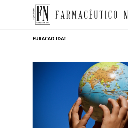
Farmacêutico News
Skip
FURACAO IDAI
to
content