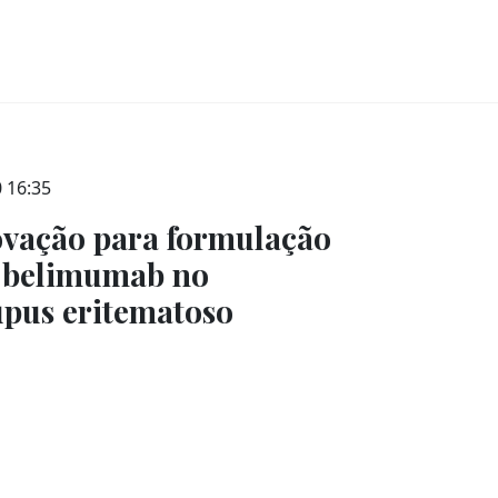
0 16:35
ovação para formulação
e belimumab no
úpus eritematoso