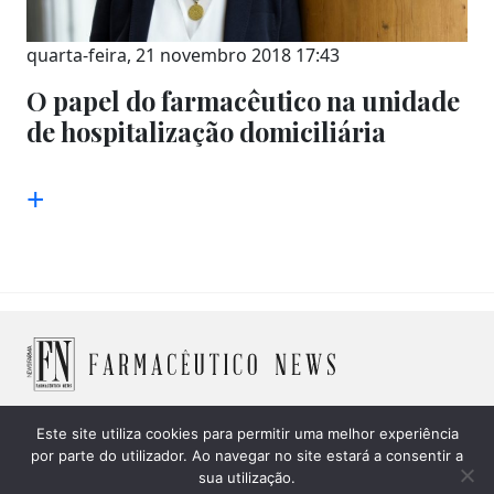
quarta-feira, 21 novembro 2018 17:43
O papel do farmacêutico na unidade
de hospitalização domiciliária
+
Este site utiliza cookies para permitir uma melhor experiência
por parte do utilizador. Ao navegar no site estará a consentir a
© 2026 Farmacêutico News -
Política de Cookies
|
Política
sua utilização.
de privacidade